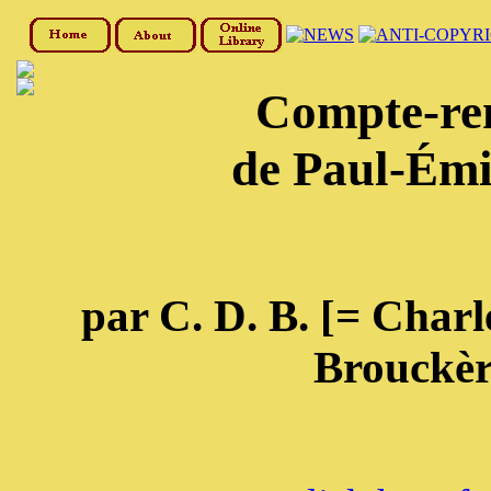
Compte-re
de Paul-Émi
par C. D. B. [= Char
Brouckèr